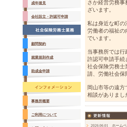
さか経営労務事
成年後見
ざいます。
会社設立・許認可申請
私は身近な町の
労働者の福祉の
でいます。
顧問契約
当事務所では行
就業規則作成
許認可申請手続
社会保険労務士
助成金申請
請、労働社会保
岡山市等の遠方
相談がありまし
事務所概要
ご利用について
2026.06.01 ホ