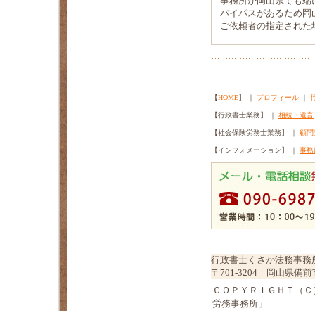
事務所が岡山県でも端に
バイパスがあるため岡山
ご依頼者の指定された場
【
HOME
】 ｜
プロフィール
｜
【行政書士業務】 ｜
相続・遺言
【社会保険労務士業務】 ｜
顧問
【インフォメーション】 ｜
事務
行政書士くさか法務事務
〒701-3204 岡山県備前市
ＣＯＰＹＲＩＧＨＴ（Ｃ
労務事務所」